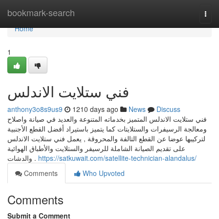
Home
bookmark-search
Togg
navi
Home
1
فني ستلايت الاندلس
anthony3o8s9us9
1210 days ago
News
Discuss
فني ستلايت الاندلس المتميز بخدماته المتنوعة والعديد في صيانة واصلاح
ومعالجة الرسيفرات والستلايتات كما يتميز باستيراد أفضل القطع الأجنبية
لتركيبها عوضا عن القطع التالفة والمحروقة , يعمل فني ستلايت الاندلس
على تقديم الصيانة الشاملة للرسيفر والستلايت والأطباق الهوائية
والدشات .
https://satkuwait.com/satellite-technician-alandalus/
Comments
Who Upvoted
Comments
Submit a Comment