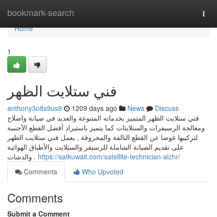
Home
bookmark-search
Togg
navi
Home
1
فني ستلايت الظهر
anthony3o8s9us9
1209 days ago
News
Discuss
فني ستلايت الظهر المتميز بخدماته المتنوعة والعديد في صيانة واصلاح
ومعالجة الرسيفرات والستلايتات كما يتميز باستيراد أفضل القطع الأجنبية
لتركيبها عوضا عن القطع التالفة والمحروقة , يعمل فني ستلايت الظهر
على تقديم الصيانة الشاملة للرسيفر والستلايت والأطباق الهوائية
والدشات .
https://satkuwait.com/satellite-technician-alzhr/
Comments
Who Upvoted
Comments
Submit a Comment