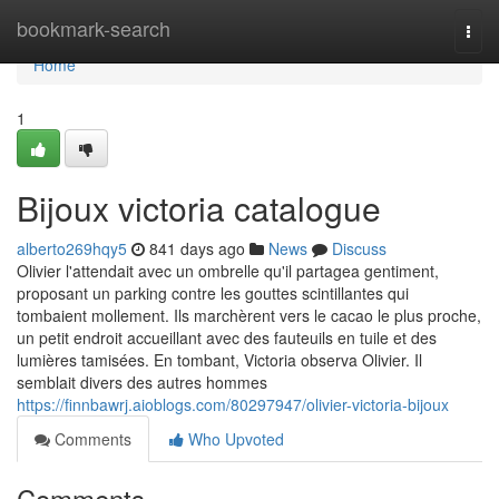
Home
bookmark-search
Togg
navi
Home
1
Bijoux victoria catalogue
alberto269hqy5
841 days ago
News
Discuss
Olivier l'attendait avec un ombrelle qu'il partagea gentiment,
proposant un parking contre les gouttes scintillantes qui
tombaient mollement. Ils marchèrent vers le cacao le plus proche,
un petit endroit accueillant avec des fauteuils en tuile et des
lumières tamisées. En tombant, Victoria observa Olivier. Il
semblait divers des autres hommes
https://finnbawrj.aioblogs.com/80297947/olivier-victoria-bijoux
Comments
Who Upvoted
Comments