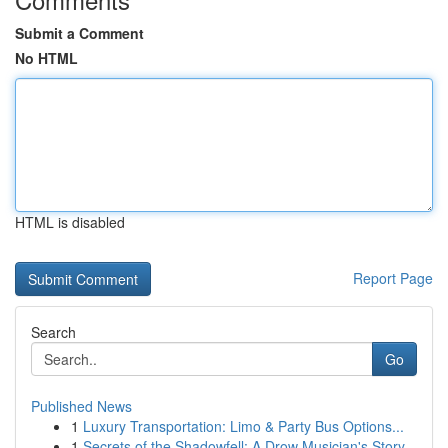
Submit a Comment
No HTML
HTML is disabled
Report Page
Search
Go
Published News
1
Luxury Transportation: Limo & Party Bus Options...
1
Secrets of the Shadowfell: A Drow Musician's Story