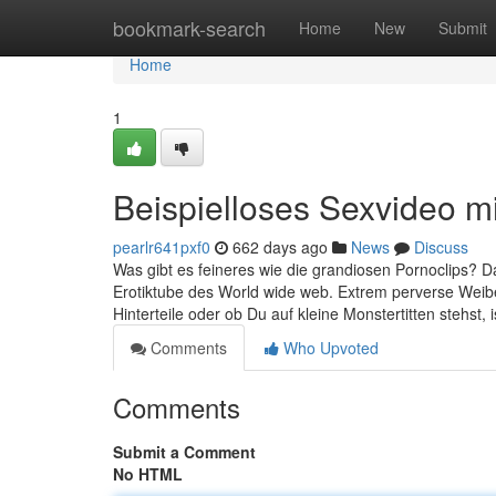
Home
bookmark-search
Home
New
Submit
Home
1
Beispielloses Sexvideo mit
pearlr641pxf0
662 days ago
News
Discuss
Was gibt es feineres wie die grandiosen Pornoclips? Da
Erotiktube des World wide web. Extrem perverse Wei
Hinterteile oder ob Du auf kleine Monstertitten stehst, i
Comments
Who Upvoted
Comments
Submit a Comment
No HTML