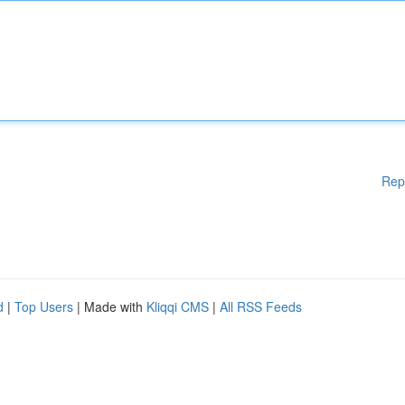
Rep
d
|
Top Users
| Made with
Kliqqi CMS
|
All RSS Feeds