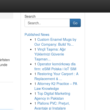
Search
Go
Published News
1
Custom Enamel Mugs by
Our Company: Build Yo...
1
Vinçli Taşıma: Ağır
Yüklerinizi Güvenle
Taşıman...
ärfsten
1
Operator komórkowy dla
runde
firm: eSIM Polska i IoT SIM
1
Restoring Your Carport : A
Replacement & ...
1
Attorney K2 Practice – PA
Law Knowledge
1
Top Digital Marketing
Agency in Pakistan
1
Plafons PVC: Prețuri,
Avantaje și Instalare