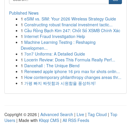
Published News
1
eSIM vs. SIM: Your 2026 Wireless Strategy Guide
1
Constructing robust financial investment tactic...
1
Cầu Rồng Bạch Kim 247: Chốt Số XSMB Chính Xác
1
Internet Fraud Investigation Help
1
Machine Learning Testing : Reshaping
Developmen...
1
7on7 Uniforms: A Detailed Guide
1
Locerin Review: Does This Formula Really Perf...
1
Dancehall : The Unique Blend
1
Renewed apple iphone 16 pro max for shots onlin...
1
How contemporary philanthropy changes areas thr...
1
가평 빠지 짜릿함과 시원함을 풍성하게!
Copyright © 2026 |
Advanced Search
|
Live
|
Tag Cloud
|
Top
Users
| Made with
Kliqqi CMS
|
All RSS Feeds