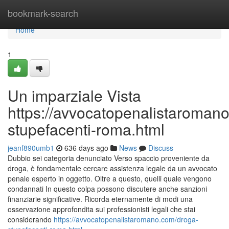
Home
bookmark-search
Home
1
Un imparziale Vista
https://avvocatopenalistaroman
stupefacenti-roma.html
jeanf890umb1
636 days ago
News
Discuss
Dubbio sei categoria denunciato Verso spaccio proveniente da
droga, è fondamentale cercare assistenza legale da un avvocato
penale esperto in oggetto. Oltre a questo, quelli quale vengono
condannati In questo colpa possono discutere anche sanzioni
finanziarie significative. Ricorda eternamente di modi una
osservazione approfondita sui professionisti legali che stai
considerando
https://avvocatopenalistaromano.com/droga-