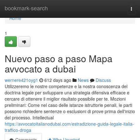
Home
bookmark-search
Togg
navi
Home
1
Nuevo paso a paso Mapa
avvocato a dubai
wernere421oyg1
612 days ago
News
Discuss
Utilizzeremo le nostre competenze e la nostra conoscenza del
doctrina legale per sviluppare una strategia difensiva efficace e
cercare di ottenere il miglior risultato possibile per te. Mozioni
preliminari: Come nel caso delle istanze istruttorie penali, le parti
possono richiedere sentenze o esclusioni di prove prima dell'inizio
del processo. Intellectual
https://avvocatoitalianodubai.com/estradizione-guida-legale-italia-
traffico-droga
Comments
Who Upvoted