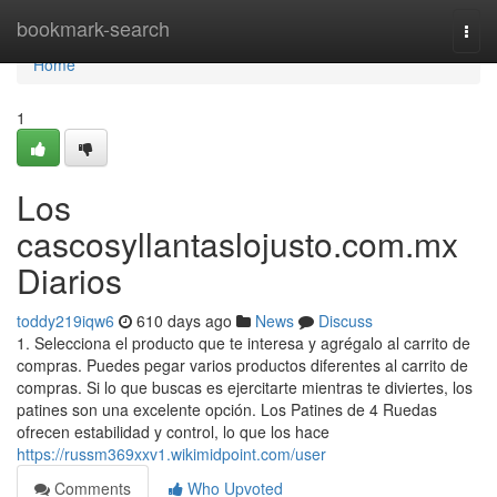
Home
bookmark-search
Togg
navi
Home
1
Los
cascosyllantaslojusto.com.mx
Diarios
toddy219iqw6
610 days ago
News
Discuss
1. Selecciona el producto que te interesa y agrégalo al carrito de
compras. Puedes pegar varios productos diferentes al carrito de
compras. Si lo que buscas es ejercitarte mientras te diviertes, los
patines son una excelente opción. Los Patines de 4 Ruedas
ofrecen estabilidad y control, lo que los hace
https://russm369xxv1.wikimidpoint.com/user
Comments
Who Upvoted