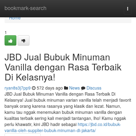
Home
bookmark-search
Togg
navi
Home
1
JBD Jual Bubuk Minuman
Vanilla dengan Rasa Terbaik
Di Kelasnya!
ryan8s3j7pp9
572 days ago
News
Discuss
JBD Jual Bubuk Minuman Vanilla dengan Rasa Terbaik Di
Kelasnya! Jual bubuk minuman varian vanilla telah menjadi favorit
banyak orang karena rasanya yang klasik dan lezat. Namun,
kamu tau nggak menemukan bubuk minuman vanilla dengan
kualitas terbaik sering kali menjadi tantangan, lho! Kamu nggak
perlu khawatir, kini JBD hadir sebagai
https://jbd.co.id/bubuk-
vanilla-oleh-supplier-bubuk-minuman-di-jakarta/