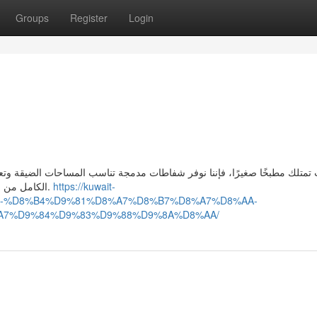
Groups
Register
Login
 تمتلك مطبخًا صغيرًا، فإننا نوفر شفاطات مدمجة تناسب المساحات الضيقة وتعم
الكامل من الأدخنة والروائح الناتجة عن الطهي، مع مراعاة تصميم المطبخ.
https://kuwait-
8-%D8%B4%D9%81%D8%A7%D8%B7%D8%A7%D8%AA-
A7%D9%84%D9%83%D9%88%D9%8A%D8%AA/