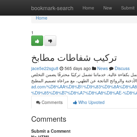
Home
bookmark-search
Home
New
Submit
Home
1
تركيب شفاطات مطابخ
jace5e22sgu8
565 days ago
News
Discuss
ل بكفاءة عالية. خدماتنا تشمل تركيبًا محترفًا يضمن التخلص
ad.com/%D8%AA%D8%B1%D9%83%D9%8A%D8%A
%D9%85%D8%B7%D8%A7%D8%A8%D8%AE-%D8%
Comments
Who Upvoted
Comments
Submit a Comment