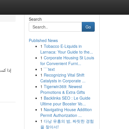
Search
Go
Published News
1
Tobacco E-Liquids in
Larnaca: Your Guide to the...
1
Corporate Housing St Louis
for Convenient Furni...
1
```text
إذا كنت
1
Recognizing Vital Shift
Catalysts in Corporate ...
1
Tigerwin369: Newest
Promotions & Extra Gifts
1
Backlinks SEO : Le Guide
Ultime pour Booster Vo...
1
Navigating House Addition
Permit Authorization ...
1
다낭 유흥의 밤, 짜릿한 경험
을 찾아서!