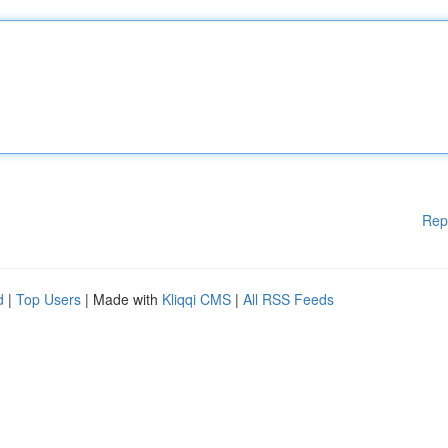
Rep
d
|
Top Users
| Made with
Kliqqi CMS
|
All RSS Feeds