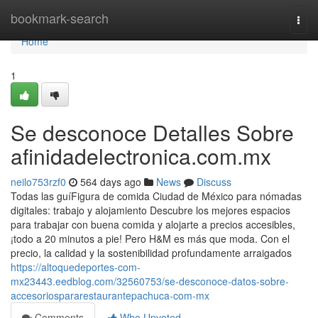
Home
bookmark-search
Togg
navi
Home
1
Se desconoce Detalles Sobre
afinidadelectronica.com.mx
neilo753rzf0
564 days ago
News
Discuss
Todas las guíFigura de comida Ciudad de México para nómadas
digitales: trabajo y alojamiento Descubre los mejores espacios
para trabajar con buena comida y alojarte a precios accesibles,
¡todo a 20 minutos a pie! Pero H&M es más que moda. Con el
precio, la calidad y la sostenibilidad profundamente arraigados
https://altoquedeportes-com-
mx23443.eedblog.com/32560753/se-desconoce-datos-sobre-
accesoriospararestaurantepachuca-com-mx
Comments
Who Upvoted