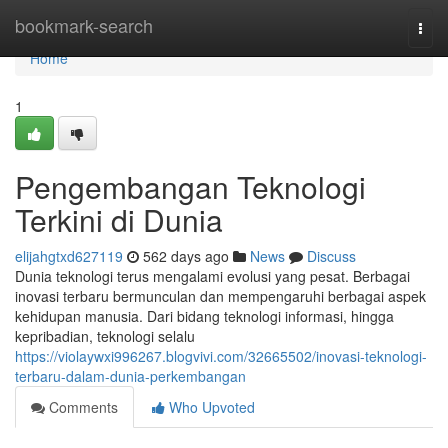
Home
bookmark-search
Togg
navi
Home
1
Pengembangan Teknologi
Terkini di Dunia
elijahgtxd627119
562 days ago
News
Discuss
Dunia teknologi terus mengalami evolusi yang pesat. Berbagai
inovasi terbaru bermunculan dan mempengaruhi berbagai aspek
kehidupan manusia. Dari bidang teknologi informasi, hingga
kepribadian, teknologi selalu
https://violaywxi996267.blogvivi.com/32665502/inovasi-teknologi-
terbaru-dalam-dunia-perkembangan
Comments
Who Upvoted