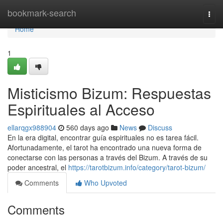
Home
bookmark-search
Togg
navi
Home
1
Misticismo Bizum: Respuestas
Espirituales al Acceso
ellarqgx988904
560 days ago
News
Discuss
En la era digital, encontrar guía espirituales no es tarea fácil.
Afortunadamente, el tarot ha encontrado una nueva forma de
conectarse con las personas a través del Bizum. A través de su
poder ancestral, el
https://tarotbizum.info/category/tarot-bizum/
Comments
Who Upvoted
Comments