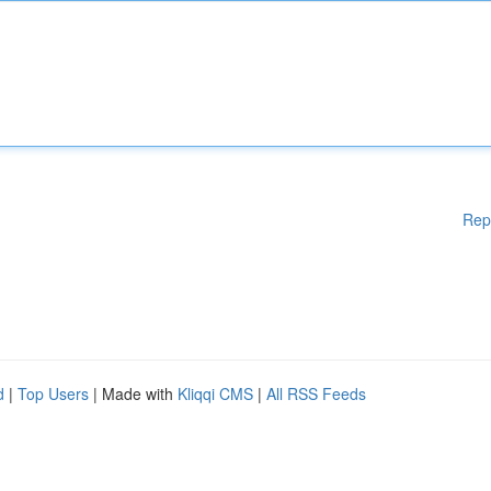
Rep
d
|
Top Users
| Made with
Kliqqi CMS
|
All RSS Feeds