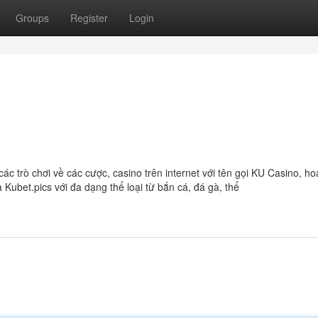
Groups
Register
Login
c trò chơi về các cược, casino trên internet với tên gọi KU Casino, ho
 Kubet.pics với đa dạng thể loại từ bắn cá, đá gà, thể