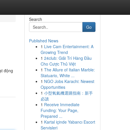
Search
Go
Published News
1
Live Cam Entertainment: A
Growing Trend
1
24club: Giải Trí Hàng Đầu
Cho Cược Thủ Việt
1
The Allure of Italian Marble:
ạt động
Statuario, White ...
1
NGO Jobs Karachi: Newest
Opportunities
1
小型氧氣機選購指南：新手
必讀
1
Receive Immediate
Funding: Your Page,
Prepared ...
1
Kartal içinde Yabancı Escort
Servisleri