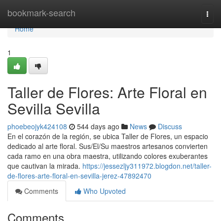
Home
bookmark-search
Togg
navi
Home
1
Taller de Flores: Arte Floral en
Sevilla Sevilla
phoebeojyk424108
544 days ago
News
Discuss
En el corazón de la región, se ubica Taller de Flores, un espacio
dedicado al arte floral. Sus/El/Su maestros artesanos convierten
cada ramo en una obra maestra, utilizando colores exuberantes
que cautivan la mirada.
https://jessezljy311972.blogdon.net/taller-
de-flores-arte-floral-en-sevilla-jerez-47892470
Comments
Who Upvoted
Comments