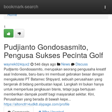
Home
bookmark-search
Togg
navi
Home
1
Pudjianto Gondosasmito,
Pengusa Sukses Pecinta Golf
waynek024qux2
546 days ago
News
Discuss
Pudjianto Gondosasmito, merupakan seorang pengusaha kreatif
asal Indonesia, baru-baru ini membuat gebrakan besar dengan
mengakuisisi PT Batamec Shipyard, sebuah perusahaan yang
bergerak di bidang pembuatan kapal. Langkah ini bukan hanya
untuk memperluas jangkauan bisnis, tetapi juga bertujuan
memberikan dampak positif bagi masyarakat sekitar. Kini,
Perusahaan yang berada di bawah kepe...
https://altonc814udk8.slypage.com/profile
Comments
Who Upvoted