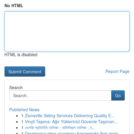
No HTML
HTML is disabled
Report Page
Search
Go
Published News
1
Zionsville Siding Services Delivering Quality E...
1
Vinçli Taşıma: Ağır Yüklerinizi Güvenle Taşıman...
1
ভেলকি প্রতিনিধি তালিকা : অফিসিয়াল তালিকা , ব...
1
Developing clear monetary frameworks that assis...