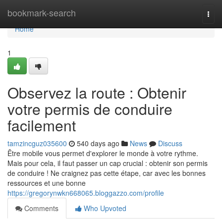
Home
bookmark-search
Togg
navi
Home
1
Observez la route : Obtenir
votre permis de conduire
facilement
tamzincguz035600
540 days ago
News
Discuss
Être mobile vous permet d'explorer le monde à votre rythme.
Mais pour cela, il faut passer un cap crucial : obtenir son permis
de conduire ! Ne craignez pas cette étape, car avec les bonnes
ressources et une bonne
https://gregorynwkn668065.bloggazzo.com/profile
Comments
Who Upvoted