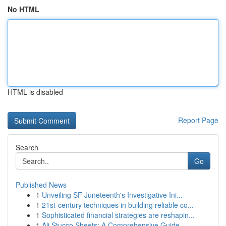
No HTML
HTML is disabled
Report Page
Search
Go
Published News
1
Unveiling SF Juneteenth's Investigative Ini...
1
21st-century techniques in building reliable co...
1
Sophisticated financial strategies are reshapin...
1
Ali Stucco Sheets: A Comprehensive Guide