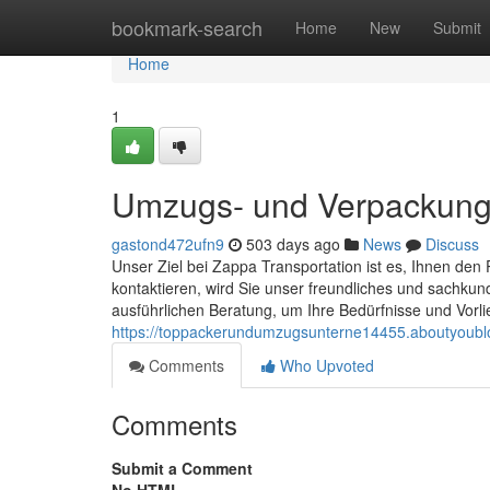
Home
bookmark-search
Home
New
Submit
Home
1
Umzugs- und Verpackun
gastond472ufn9
503 days ago
News
Discuss
Unser Ziel bei Zappa Transportation ist es, Ihnen d
kontaktieren, wird Sie unser freundliches und sachkun
ausführlichen Beratung, um Ihre Bedürfnisse und Vorli
https://toppackerundumzugsunterne14455.aboutyou
Comments
Who Upvoted
Comments
Submit a Comment