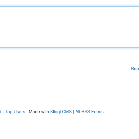
Rep
d
|
Top Users
| Made with
Kliqqi CMS
|
All RSS Feeds