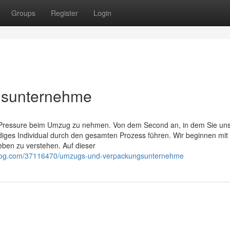
Groups
Register
Login
gsunternehme
en Pressure beim Umzug zu nehmen. Von dem Second an, in dem Sie un
diges Individual durch den gesamten Prozess führen. Wir beginnen mit 
eben zu verstehen. Auf dieser
blog.com/37116470/umzugs-und-verpackungsunternehme