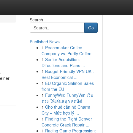
Search
Go
Published News
1
Peacemaker Coffee
Company vs. Purity Coffee
1
Senior Acquisition:
Directions and Plans ...
1
Budget-Friendly VPN UK :
s
Best Economical ...
einer
1
EU Organic Salmon Sales
from the EU
1
FunnyWin: FunnyWin เว็บ
ตรง ให้เล่นสนุก สุดปัง!
1
Cho thuê căn hộ Charm
City – Mức hợp lý ...
1
Finding the Right Denver
Concrete Crack Repair ...
1
Racing Game Progression: