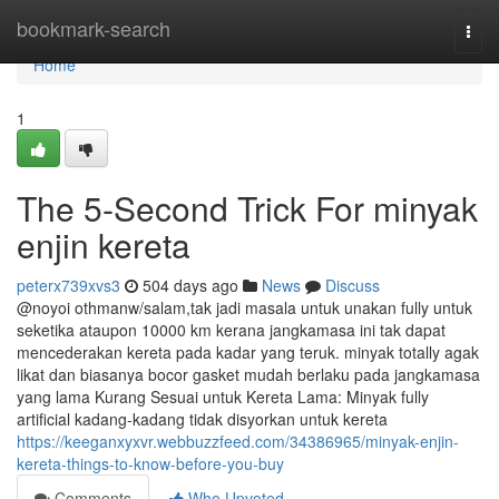
Home
bookmark-search
Togg
navi
Home
1
The 5-Second Trick For minyak
enjin kereta
peterx739xvs3
504 days ago
News
Discuss
@noyoi othmanw/salam,tak jadi masala untuk unakan fully untuk
seketika ataupon 10000 km kerana jangkamasa ini tak dapat
mencederakan kereta pada kadar yang teruk. minyak totally agak
likat dan biasanya bocor gasket mudah berlaku pada jangkamasa
yang lama Kurang Sesuai untuk Kereta Lama: Minyak fully
artificial kadang-kadang tidak disyorkan untuk kereta
https://keeganxyxvr.webbuzzfeed.com/34386965/minyak-enjin-
kereta-things-to-know-before-you-buy
Comments
Who Upvoted