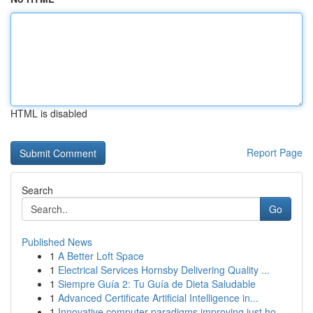
HTML is disabled
Report Page
Search
Go
Published News
1
A Better Loft Space
1
Electrical Services Hornsby Delivering Quality ...
1
Siempre Guía 2: Tu Guía de Dieta Saludable
1
Advanced Certificate Artificial Intelligence in...
1
Innovative computer paradigms improving just ho...