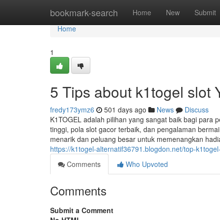
Home
bookmark-search
Home
New
Submit
Home
1
5 Tips about k1togel slo
fredy173ymz6
501 days ago
News
Discuss
K1TOGEL adalah pilihan yang sangat baik bagi para 
tinggi, pola slot gacor terbaik, dan pengalaman ber
menarik dan peluang besar untuk memenangkan hadiah
https://k1togel-alternatif36791.blogdon.net/top-k1toge
Comments
Who Upvoted
Comments
Submit a Comment