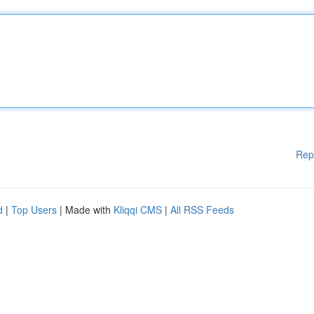
Rep
d
|
Top Users
| Made with
Kliqqi CMS
|
All RSS Feeds