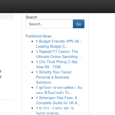
Search
Go
Published News
1
Budget-Friendly VPN UK :
Leading Budget C...
1
Rajawd777 Casino: The
Ultimate Online Gambling ...
1
Cho Thuê Phòng C-Sky
View Rẻ - TDM
a
1
Simplify Your Taxes:
y
Personal & Business
Solutions
1
พูลวิลล่า ชายหาดพัทยา: ดิน
แดน ที่เป็นส่วนตัว ใก...
1
Schengen Visa Fees: A
Complete Guide for UK A...
1
פִּי יוֹסֵר הַתּוֹרָה : גילויים
מרגשים מהעול...