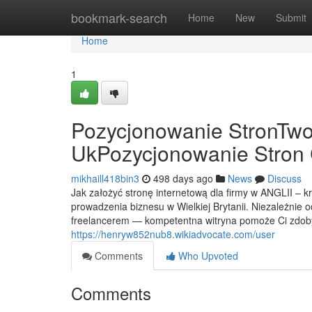
Home
bookmark-search
Home
New
Submit
Home
1
Pozycjonowanie StronTwo
UkPozycjonowanie Stron
mikhaill418bin3
498 days ago
News
Discuss
Jak założyć stronę internetową dla firmy w ANGLII – k
prowadzenia biznesu w Wielkiej Brytanii. Niezależnie o
freelancerem — kompetentna witryna pomoże Ci zdobyć
https://henryw852nub8.wikiadvocate.com/user
Comments
Who Upvoted
Comments