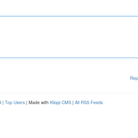
Rep
d
|
Top Users
| Made with
Kliqqi CMS
|
All RSS Feeds