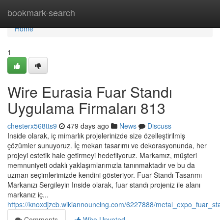
Home
bookmark-search
Home
1
Wire Eurasia Fuar Standı
Uygulama Firmaları 813
chesterx568tts9
479 days ago
News
Discuss
Inside olarak, iç mimarlık projelerinizde size özelleştirilmiş
çözümler sunuyoruz. İç mekan tasarımı ve dekorasyonunda, her
projeyi estetik hale getirmeyi hedefliyoruz. Markamız, müşteri
memnuniyeti odaklı yaklaşımlarımızla tanınmaktadır ve bu da
uzman seçimlerimizde kendini gösteriyor. Fuar Standı Tasarımı
Markanızı Sergileyin Inside olarak, fuar standı projeniz ile alanı
markanız iç...
https://knoxdjzcb.wikiannouncing.com/6227888/metal_expo_fuar_s
Comments
Who Upvoted