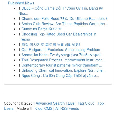
Published News
1
DE88 – Cổng Game Đổi Thưởng Uy Tín, Đăng Ký
Nha...
1
Chameleon Folie Rood 78%: De Ultieme Raamfolie?
1
Amino Club Review: Are These Peptides Worth the...
1
Cummins Parça Kılavuzu
1
Choosing Top-Rated Used Car Dealerships in
Fresno
1
출장 마사지로 피로를 날려버리세요!
1
Our E-cigarette Factories: A Increasing Problem
1
Aromatika Keria: Τα Αγαπημένοι Συνδυασμοί
1
This Designated Process Improvement Instructor ...
1
Contemporary tourist patterns mirror transformi...
1
Unlocking Chemical Innovation: Explore Northche...
1
Ngọc Công : Ưu tiên Cung Cấp Thiết bị văn p...
Copyright © 2026 |
Advanced Search
|
Live
|
Tag Cloud
|
Top
Users
| Made with
Kliqqi CMS
|
All RSS Feeds