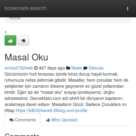
Home
bookmark-search
Togg
navi
Home
1
Masal Oku
enricot752lrw6
467 days ago
News
Discuss
Günümüzün hızlı temposu içinde biraz durup hayal kurmak,
ruhumuza nefes aldırmak gibidir. Masallar, hem çocuklar hem de
yetişkinler için zamanın ötesine geçmenin en güzel yollarından
biridir. Eğer siz de "masal oku" arayışı içindeyseniz, doğru
adrestesiniz: Gercekfalci.com sizi sihirli bir dünyanın kapılarını
aralamaya davet ediyor. Masalların Gücü: Sadece Çocuklara mı
Hitap
https://billr529ace8.ltfblog.com/profile
Comments
Who Upvoted
Comments