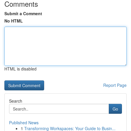
Comments
Submit a Comment
No HTML
HTML is disabled
Report Page
Search
Go
Published News
1
Transforming Workspaces: Your Guide to Busin...