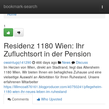
Home
bookmark-search
Togg
navi
Home
1
Residenz 1180 Wien: Ihr
Zufluchtsort in der Pension
owaintugq141290
466 days ago
News
Discuss
Im Herzen von Wien, direkt am Stadtrand, liegt das Altersheim
1180 Wien. Wir bieten Ihnen ein behagliches Zuhause und eine
vielseitige Auswahl an Aktivitäten für Ihren Ruhestand. Unsere
erfahrenen Mitarbeiter
https://lillimcoa876161.blogproducer.com/40750241/pflegeheim-
1180-wien-ihr-neues-leben-im-ruhestand
Comments
Who Upvoted