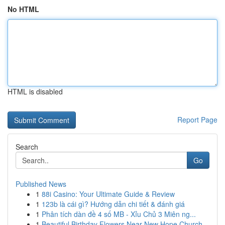
No HTML
HTML is disabled
Report Page
Search
Go
Published News
1
88i Casino: Your Ultimate Guide & Review
1
123b là cái gì? Hướng dẫn chi tiết & đánh giá
1
Phân tích dàn đề 4 số MB - Xỉu Chủ 3 Miên ng...
1
Beautiful Birthday Flowers Near New Hope Church