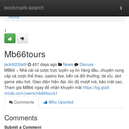
Home
bookmark-search
Togg
navi
Home
1
Mb66tours
jack9t23fat9
457 days ago
News
Discuss
MB66 – Nhà cái cá cược trực tuyến uy tín hàng đầu, chuyên cung
cấp cá cược thể thao, casino live, bắn cá đổi thưởng, tài xỉu, slot
game siêu hot. Giao diện hiện đại, tốc độ mượt mà, bảo mật cao.
Tham gia MB66 ngay để nhận khuyến mãi
https://bg.gta5-
mods.com/users/mb66tours1
Comments
Who Upvoted
Comments
Submit a Comment