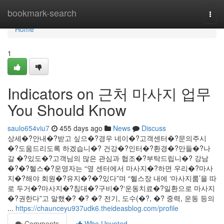
Home
bookmark-search
Togg
navi
Home
1
Indicators on 근처 마사지 업무
You Should Know
saulo654viu7
455 days ago
News
Discuss
상세�?안내�?받고 싶으�?경우 네이�?고객센터�?문의주시
�?도움드리도록 하겠습니�? 건강�?인터�?환경�?만들�?나
갈 �?있도�?고객님의 많은 관심과 협조�?부탁드립니�? 강남
�?�?헬스�?운영자는 “옆 센터에서 마사지�?하면 우리�?마사
지�?해야 회원�?유지�?�?있다”며 “헬스장 내에 ‘마사지룸’을 따
로 두거�?마사지�?침대�?구비�?‘운동치료�?일환으로 마사지
�?권한다”고 말했�? �? �? 전기, 도수(�?, �? 중력, 운동 등의
...
https://chaunceyu937udk6.theideasblog.com/profile
Comments
Who Upvoted