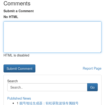
Comments
Submit a Comment
No HTML
HTML is disabled
Report Page
Search
Go
Published News
1
靓号地址生成器：轻松获取波场专属靓号