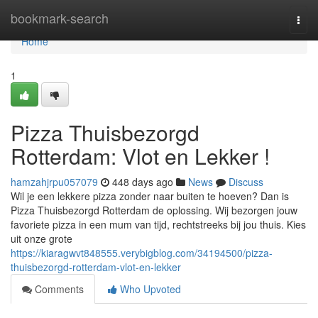
Home
bookmark-search
Togg
navi
Home
1
Pizza Thuisbezorgd
Rotterdam: Vlot en Lekker !
hamzahjrpu057079
448 days ago
News
Discuss
Wil je een lekkere pizza zonder naar buiten te hoeven? Dan is
Pizza Thuisbezorgd Rotterdam de oplossing. Wij bezorgen jouw
favoriete pizza in een mum van tijd, rechtstreeks bij jou thuis. Kies
uit onze grote
https://kiaragwvt848555.verybigblog.com/34194500/pizza-
thuisbezorgd-rotterdam-vlot-en-lekker
Comments
Who Upvoted