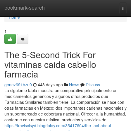
Home
bookmark-search
Togg
navi
Home
1
The 5-Second Trick For
vitaminas caida cabello
farmacia
genez691bzu0
448 days ago
News
Discuss
La siguiente tabla muestra un comparativo principalmente en
medicamentos genéricos y algunos otros productos que
Farmacias Similares también tiene. La comparación se hace con
otras farmacias en México: dos importantes cadenas nacionales y
un supermercado de cobertura nacional. Ofrecer a la humanidad,
conforme con nuestra mística, productos y servicios de
https://travisclsyd.blogripley.com/35417604/the-fact-about-