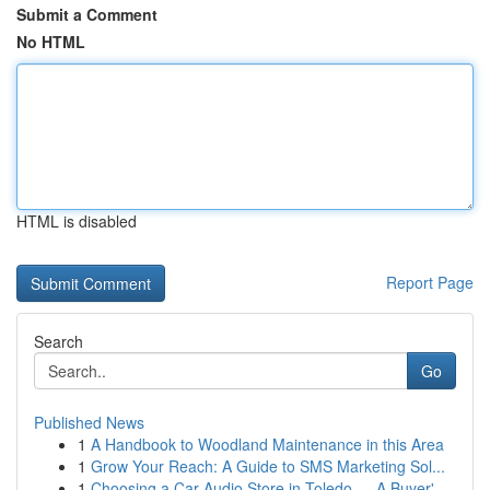
Submit a Comment
No HTML
HTML is disabled
Report Page
Search
Go
Published News
1
A Handbook to Woodland Maintenance in this Area
1
Grow Your Reach: A Guide to SMS Marketing Sol...
1
Choosing a Car Audio Store in Toledo — A Buyer'...