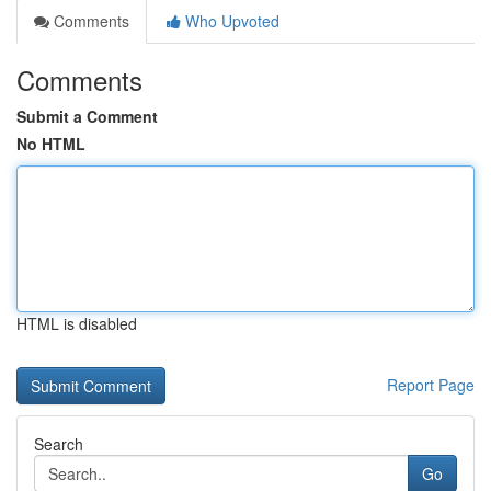
Comments
Who Upvoted
Comments
Submit a Comment
No HTML
HTML is disabled
Report Page
Search
Go