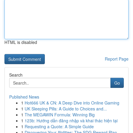
HTML is disabled
Report Page
Search
Go
Published News
1
Hot666 UK & CN: A Deep Dive into Online Gaming
1
UK Sleeping Pills: A Guide to Choices and...
1
The MEGAWIN Formula: Winning Big
1
123b: Hướng dẫn đăng nhập và khai thác hiện tại
1
Requesting a Quote: A Simple Guide
1
Discovering Your Abilities: The SDG Reward Plan