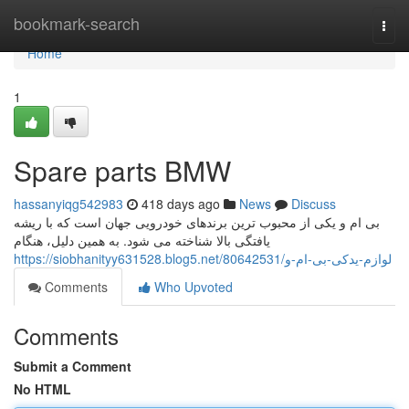
Home
bookmark-search
Togg
navi
Home
1
Spare parts BMW
hassanyiqg542983
418 days ago
News
Discuss
بی ام و یکی از محبوب ترین برندهای خودرویی جهان است که با ریشه
یافتگی بالا شناخته می شود. به همین دلیل، هنگام
https://siobhanityy631528.blog5.net/80642531/لوازم-یدکی-بی-ام-و
Comments
Who Upvoted
Comments
Submit a Comment
No HTML