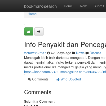
Home
bookmark-search
Home
New
Submit
Home
1
Info Penyakit dan Pence
victorx852nta7
420 days ago
News
Discuss
Mencegah lebih baik daripada mengobati. Dengan me
dapat meminimalkan risiko terkena penyakit dan menin
medis profesional jika mengalami gejala yang mencuri
https://kesehatan77430.smblogsites.com/35636722/i
Comments
Who Upvoted
Comments
Submit a Comment