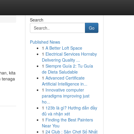
Search
Go
Published News
1
A Better Loft Space
1
Electrical Services Hornsby
Delivering Quality ...
1
Siempre Guía 2: Tu Guía
de Dieta Saludable
an, kita
1
Advanced Certificate
n tenaga
Artificial Intelligence in...
1
Innovative computer
paradigms improving just
ho...
1
123b là gì? Hướng dẫn đầy
đủ và nhận xét
1
Finding the Best Painters
Near You
1
24 Club : Sân Chơi Số Nhất