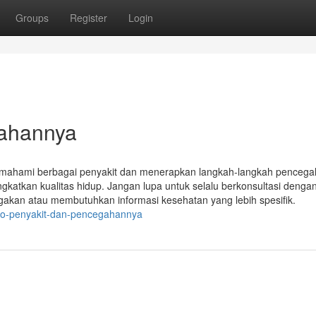
Groups
Register
Login
gahannya
mahami berbagai penyakit dan menerapkan langkah-langkah pencegah
gkatkan kualitas hidup. Jangan lupa untuk selalu berkonsultasi denga
gakan atau membutuhkan informasi kesehatan yang lebih spesifik.
nfo-penyakit-dan-pencegahannya