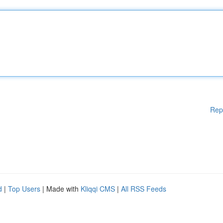
Rep
d
|
Top Users
| Made with
Kliqqi CMS
|
All RSS Feeds