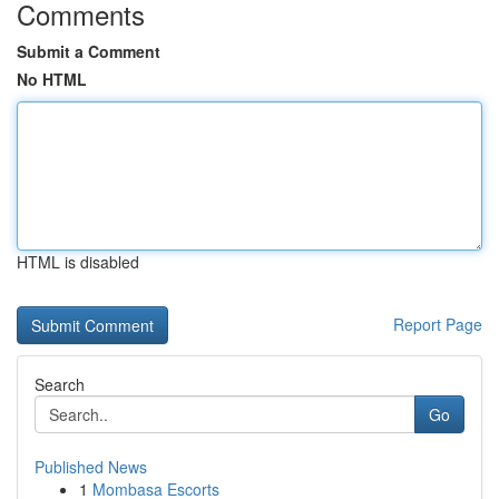
Comments
Submit a Comment
No HTML
HTML is disabled
Report Page
Search
Go
Published News
1
Mombasa Escorts