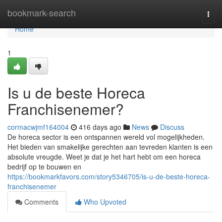
Home
bookmark-search
Togg
navi
Home
1
Is u de beste Horeca
Franchisenemer?
cormacwjmf164004
416 days ago
News
Discuss
De horeca sector is een ontspannen wereld vol mogelijkheden.
Het bieden van smakelijke gerechten aan tevreden klanten is een
absolute vreugde. Weet je dat je het hart hebt om een horeca
bedrijf op te bouwen en
https://bookmarkfavors.com/story5346705/is-u-de-beste-horeca-
franchisenemer
Comments
Who Upvoted