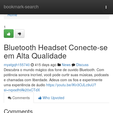
Home
bookmark-search
Togg
navi
Home
1
Bluetooth Headset Conecte-se
em Alta Qualidade
myatgqh155740
415 days ago
News
Discuss
Descubra o mundo mágico dos fone de ouvido Bluetooth. Com
potência sonora incrível, você pode curtir suas músicas, podcasts
e chamadas com liberdade. Adeus com os fios e experimente
uma experiência de áudio
https://youtu.be/IKn3OJLc9uU?
si=nqxsdhtAk20xCTdX
Comments
Who Upvoted
Comments