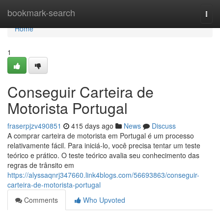
Home
bookmark-search
Togg
navi
Home
1
Conseguir Carteira de
Motorista Portugal
fraserpjzv490851
415 days ago
News
Discuss
A comprar carteira de motorista em Portugal é um processo
relativamente fácil. Para iniciá-lo, você precisa tentar um teste
teórico e prático. O teste teórico avalia seu conhecimento das
regras de trânsito em
https://alyssaqnrj347660.link4blogs.com/56693863/conseguir-
carteira-de-motorista-portugal
Comments
Who Upvoted