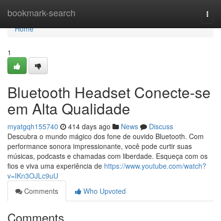
Home
bookmark-search
Togg
navi
Home
1
Bluetooth Headset Conecte-se
em Alta Qualidade
myatgqh155740
414 days ago
News
Discuss
Descubra o mundo mágico dos fone de ouvido Bluetooth. Com
performance sonora impressionante, você pode curtir suas
músicas, podcasts e chamadas com liberdade. Esqueça com os
fios e viva uma experiência de
https://www.youtube.com/watch?
v=IKn3OJLc9uU
Comments
Who Upvoted
Comments