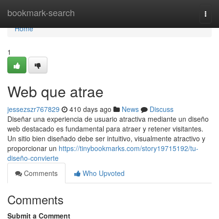
Home
bookmark-search
Togg
navi
Home
1
Web que atrae
jessezszr767829
410 days ago
News
Discuss
Diseñar una experiencia de usuario atractiva mediante un diseño
web destacado es fundamental para atraer y retener visitantes.
Un sitio bien diseñado debe ser intuitivo, visualmente atractivo y
proporcionar un
https://tinybookmarks.com/story19715192/tu-
diseño-convierte
Comments
Who Upvoted
Comments
Submit a Comment