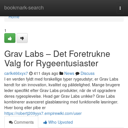
Home
bookmark-search
Togg
navi
Home
1
Grav Labs – Det Foretrukne
Valg for Rygeentusiaster
carlk466xyx7
411 days ago
News
Discuss
I en verden fyldt med forskellige typer rygeudstyr, er Grav Labs
kendt for sin innovation, kvalitet og pålidelighed. Mange brugere
leder specifikt efter Grav Labs-produkter, når de vil opgradere
deres rygeoplevelse. Hvad gør Grav Labs unikke? Grav Labs
kombinerer avanceret glasblæsning med funktionelle løsninger.
Hver bong eller pibe er
https://robertj209yyx7.empirewiki.com/user
Comments
Who Upvoted