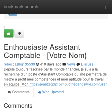
Home
bookmark-search
Togg
navi
Home
1
Enthousiaste Assistant
Comptable - [Votre Nom}
rebeccazlbg135539
410 days ago
News
Discuss
Depuis toujours fascinée par le monde financier, je suis à la
recherche d'un poste d'Assistant Comptable qui me permettra de
mettre à profit mes compétences et mon aptitude pour le travail
en équipe. Mon
https://jeanzeqd245745.lotrlegendswiki.com/user
Comments
Who Upvoted
Comments