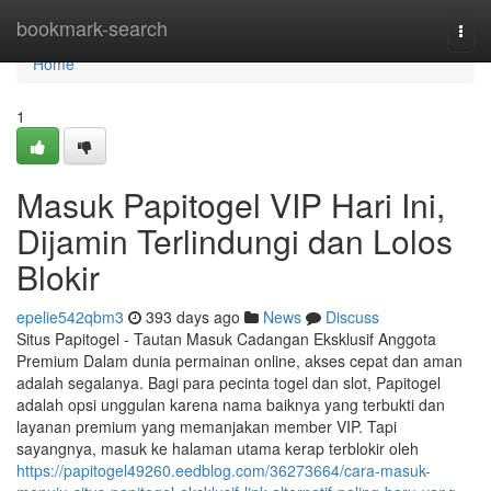
Home
bookmark-search
Togg
navi
Home
1
Masuk Papitogel VIP Hari Ini,
Dijamin Terlindungi dan Lolos
Blokir
epelie542qbm3
393 days ago
News
Discuss
Situs Papitogel - Tautan Masuk Cadangan Eksklusif Anggota
Premium Dalam dunia permainan online, akses cepat dan aman
adalah segalanya. Bagi para pecinta togel dan slot, Papitogel
adalah opsi unggulan karena nama baiknya yang terbukti dan
layanan premium yang memanjakan member VIP. Tapi
sayangnya, masuk ke halaman utama kerap terblokir oleh
https://papitogel49260.eedblog.com/36273664/cara-masuk-