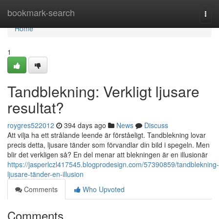
Home
bookmark-search
Togg
navi
Home
1
Tandblekning: Verkligt ljusare
resultat?
roygres522012
394 days ago
News
Discuss
Att vilja ha ett strålande leende är förståeligt. Tandblekning lovar
precis detta, ljusare tänder som förvandlar din bild i spegeln. Men
blir det verkligen så? En del menar att blekningen är en illusionär
https://jasperlczl417545.blogprodesign.com/57390859/tandblekning-
ljusare-tänder-en-illusion
Comments
Who Upvoted
Comments