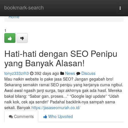
Home
bookmark-search
Togg
navi
Home
1
Hati-hati dengan SEO Penipu
yang Banyak Alasan!
tonyz333zrh3
392 days ago
News
Discuss
Mau naikin website lo pake jasa SEO? Jangan gegabah bro!
Sekarang semakin ramai SEO penipu yang kerjanya cuma ngibul.
Awal-awal ngasih janji surga, tapi akhirnya gak ada hasil. Mereka
bakal bilang: “Sabar gan, proses…” “Google lagi update” “Udah
naik kok, cek aja sendiri” Padahal backlink-nya sampah sama
sekali. Banyak
https://jasaseomurah.co.id/
Comments
Who Upvoted