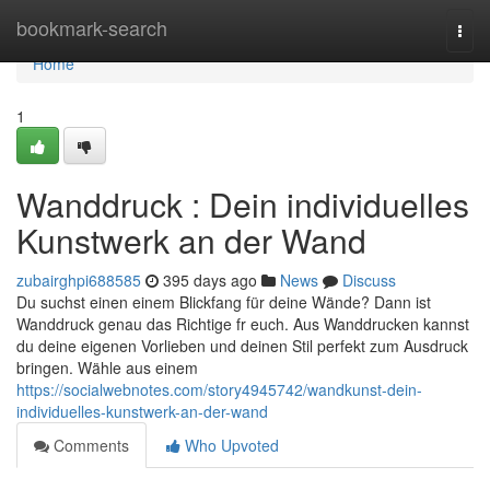
Home
bookmark-search
Togg
navi
Home
1
Wanddruck : Dein individuelles
Kunstwerk an der Wand
zubairghpi688585
395 days ago
News
Discuss
Du suchst einen einem Blickfang für deine Wände? Dann ist
Wanddruck genau das Richtige fr euch. Aus Wanddrucken kannst
du deine eigenen Vorlieben und deinen Stil perfekt zum Ausdruck
bringen. Wähle aus einem
https://socialwebnotes.com/story4945742/wandkunst-dein-
individuelles-kunstwerk-an-der-wand
Comments
Who Upvoted