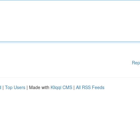
Rep
d
|
Top Users
| Made with
Kliqqi CMS
|
All RSS Feeds