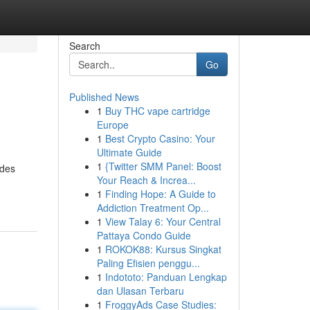
Search
Go
Published News
1
Buy THC vape cartridge
Europe
1
Best Crypto Casino: Your
Ultimate Guide
1
{Twitter SMM Panel: Boost
s des
Your Reach & Increa...
1
Finding Hope: A Guide to
Addiction Treatment Op...
1
View Talay 6: Your Central
Pattaya Condo Guide
1
ROKOK88: Kursus Singkat
Paling Efisien penggu...
1
Indototo: Panduan Lengkap
dan Ulasan Terbaru
1
FroggyAds Case Studies: