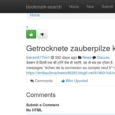
Home
bookmark-search
Home
New
Submit
Home
1
Getrocknete zauberpilze
leanan877fre1
392 days ago
News
Discuss
डेक्कन से दिल्ली तक की ट्रेनें रोक दी जाएंगी, यह तो बस एक ट्रेलर 
messages "échec de la connexion au compte neuf.fr" rée
https://dmtkaufenschweiz96283.blog5.net/81893104/in
Comments
Who Upvoted
Comments
Submit a Comment
No HTML