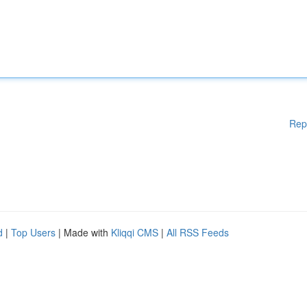
Rep
d
|
Top Users
| Made with
Kliqqi CMS
|
All RSS Feeds