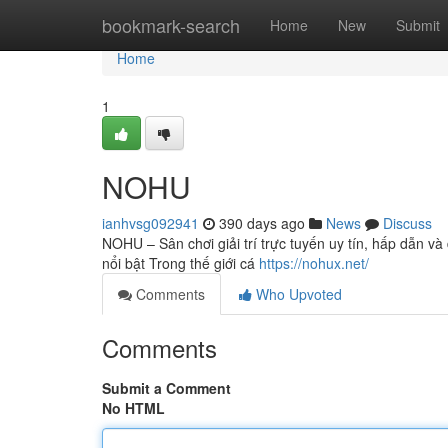
Home
bookmark-search
Home
New
Submit
Home
1
NOHU
ianhvsg092941
390 days ago
News
Discuss
NOHU – Sân chơi giải trí trực tuyến uy tín, hấp dẫn v
nổi bật Trong thế giới cá
https://nohux.net/
Comments
Who Upvoted
Comments
Submit a Comment
No HTML