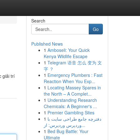
Search
Go
Published News
1
Amboseli: Your Quick
Kenya Wildlife Escape
1
Telegram 语音 怎么 变为 文
字 ？
1
Emergency Plumbers : Fast
giải trí
Reaction When You Exp...
1
Locating Massey Spares in
the North – A Complet...
1
Understanding Research
Chemicals: A Beginner's ...
1
Premier Gambling Sites
1
دفترچه جامع طراحی سایت با
وردپرس وردپرس: از...
1
Bed Bug Battle: Your
Ultimate