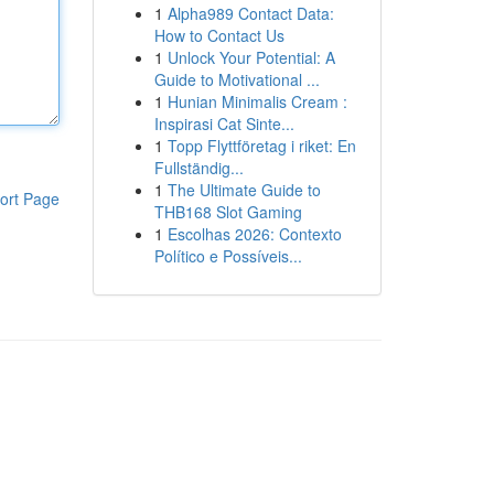
1
Alpha989 Contact Data:
How to Contact Us
1
Unlock Your Potential: A
Guide to Motivational ...
1
Hunian Minimalis Cream :
Inspirasi Cat Sinte...
1
Topp Flyttföretag i riket: En
Fullständig...
1
The Ultimate Guide to
ort Page
THB168 Slot Gaming
1
Escolhas 2026: Contexto
Político e Possíveis...