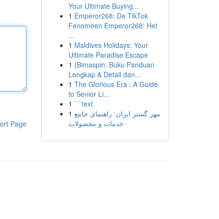
Your Ultimate Buying...
1
Emperor268: De TikTok
Fenomeen Emperor268: Het
...
1
Maldives Holidays: Your
Ultimate Paradise Escape
1
{Bimaspin: Buku Panduan
Lengkap & Detail dan...
1
The Glorious Era : A Guide
to Senior Li...
1
```text
1
مهر گستر ایران: راهنمای جامع
خدمات و محصولات
ort Page