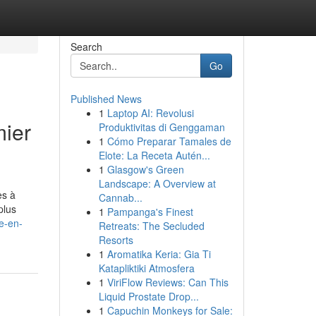
Search
Go
Published News
1
Laptop AI: Revolusi
mier
Produktivitas di Genggaman
1
Cómo Preparar Tamales de
Elote: La Receta Autén...
1
Glasgow's Green
Landscape: A Overview at
es à
Cannab...
plus
1
Pampanga's Finest
e-en-
Retreats: The Secluded
Resorts
1
Aromatika Keria: Gia Ti
Katapliktiki Atmosfera
1
ViriFlow Reviews: Can This
Liquid Prostate Drop...
1
Capuchin Monkeys for Sale: