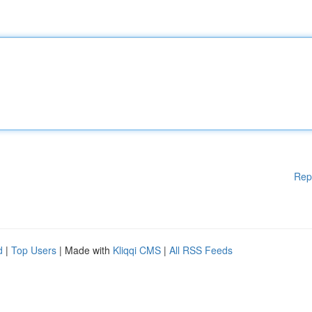
Rep
d
|
Top Users
| Made with
Kliqqi CMS
|
All RSS Feeds