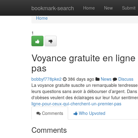
Home
bookmark-search
Home
New
Submit
Home
1
Voyance gratuite en ligne
pas
bobbyf778pke2
386 days ago
News
Discuss
La voyance gratuite suscite un remarquable tendresse 
leurs questions sans avoir à débourser d’argent. Dans 
d'obèses veulent des éclairages sur leur futur sentime
ligne-pour-ceux-qui-cherchent-un-premier-pas
Comments
Who Upvoted
Comments